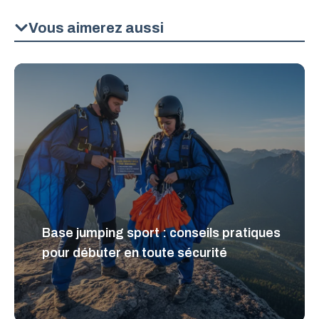
Vous aimerez aussi
Base jumping sport : conseils pratiques
pour débuter en toute sécurité