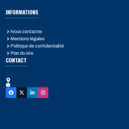
INFORMATIONS
Nous contacter
Mentions légales
Politique de confidentialité
Plan du site
CONTACT