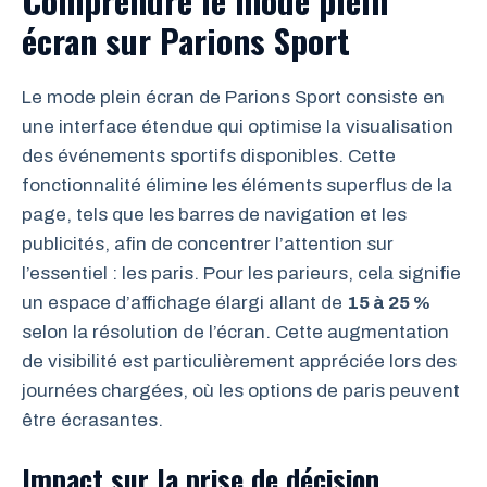
écran sur Parions Sport
Le mode plein écran de Parions Sport consiste en
une interface étendue qui optimise la visualisation
des événements sportifs disponibles. Cette
fonctionnalité élimine les éléments superflus de la
page, tels que les barres de navigation et les
publicités, afin de concentrer l’attention sur
l’essentiel : les paris. Pour les parieurs, cela signifie
un espace d’affichage élargi allant de
15 à 25 %
selon la résolution de l’écran. Cette augmentation
de visibilité est particulièrement appréciée lors des
journées chargées, où les options de paris peuvent
être écrasantes.
Impact sur la prise de décision