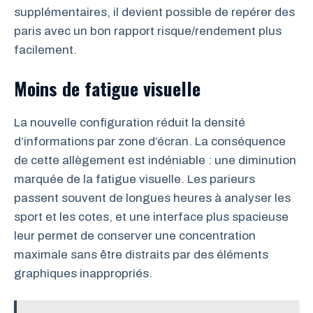
supplémentaires, il devient possible de repérer des
paris avec un bon rapport risque/rendement plus
facilement.
Moins de fatigue visuelle
La nouvelle configuration réduit la densité
d’informations par zone d’écran. La conséquence
de cette allègement est indéniable : une diminution
marquée de la fatigue visuelle. Les parieurs
passent souvent de longues heures à analyser les
sport et les cotes, et une interface plus spacieuse
leur permet de conserver une concentration
maximale sans être distraits par des éléments
graphiques inappropriés.