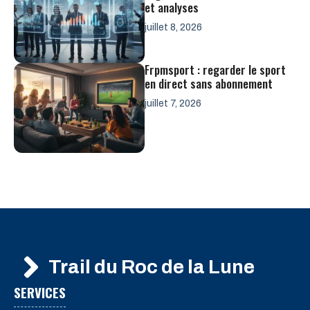
et analyses
juillet 8, 2026
Frpmsport : regarder le sport
en direct sans abonnement
juillet 7, 2026
Trail du Roc de la Lune
SERVICES