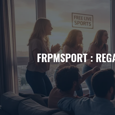
Aller
au
contenu
FRPMSPORT : REG