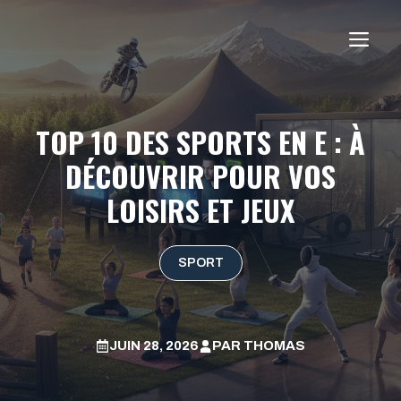
Aller
au
ME
contenu
TOP 10 DES SPORTS EN E : À
DÉCOUVRIR POUR VOS
LOISIRS ET JEUX
SPORT
JUIN 28, 2026
PAR
THOMAS