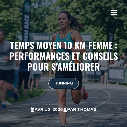
Aller
au
ME
contenu
TEMPS MOYEN 10 KM FEMME :
PERFORMANCES ET CONSEILS
POUR S’AMÉLIORER
RUNNING
AVRIL 2, 2026
PAR
THOMAS