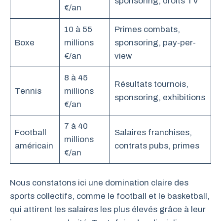
sponsoring, droits TV
€/an
10 à 55
Primes combats,
Boxe
millions
sponsoring, pay-per-
€/an
view
8 à 45
Résultats tournois,
Tennis
millions
sponsoring, exhibitions
€/an
7 à 40
Football
Salaires franchises,
millions
américain
contrats pubs, primes
€/an
Nous constatons ici une domination claire des
sports collectifs, comme le football et le basketball,
qui attirent les salaires les plus élevés grâce à leur