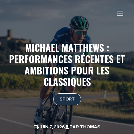
Aller
au
ME
contenu
MICHAEL MATTHEWS :
PERFORMANCES RÉCENTES ET
AMBITIONS POUR LES
CLASSIQUES
SPORT
JUIN 7, 2026
PAR
THOMAS